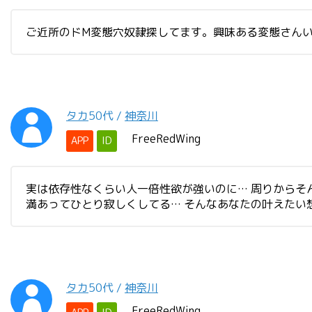
ご近所のドM変態穴奴隷探してます。興味ある変態さん
タカ
50代
/
神奈川
FreeRedWing
APP
ID
実は依存性なくらい人一倍性欲が強いのに… 周りからそ
満あってひとり寂しくしてる… そんなあなたの叶えたい
タカ
50代
/
神奈川
FreeRedWing