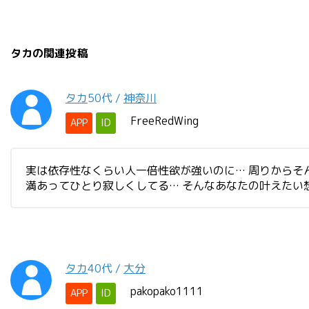
タカの関連投稿
タカ
50代
/
神奈川
FreeRedWing
APP
ID
実は依存性なくらい人一倍性欲が強いのに… 周りからそ
満あってひとり寂しくしてる… そんなあなたの叶えたい
タカ
40代
/
大分
pakopako1111
APP
ID