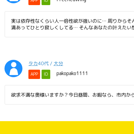
APP
ID
実は依存性なくらい人一倍性欲が強いのに… 周りからそ
満あってひとり寂しくしてる… そんなあなたの叶えたい
タカ
40代
/
大分
pakopako1111
APP
ID
欲求不満な奥様いますか？今日昼間、お暇なら、市内か