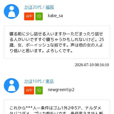
かほ
20代
/
福岡
kabe_sa
APP
ID
寝る前に少し話せる人いますかーただまったり話せ
る人がいいですすぐ寝ちゃうかもしれないけど。25
歳、女、ボーイッシュな奴です。声は他の女の人よ
り低いと思います。よろしくです。
2026-07-10 08:16:10
かほ
10代
/
東京
newgreentip2
APP
ID
これから***人ー条件はゴム1外2中3ア、ナルダメ
タバコダメ、プリカ前払いです、条件変えません新