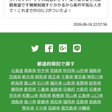
宿希望です検索制限すぐかかるから条件平気な人き
て！これまでのIDに2がついたよ！
2026-06-16 22:57:56
都道府県別で探す
北海道
青森県
岩手県
宮城県
秋田県
山形県
福島県
茨城県
栃木県
群馬県
埼玉県
千葉県
東京都
神奈川県
新潟県
富山県
石川県
福井県
山梨県
長野県
岐阜県
静岡県
愛知県
三重県
滋賀県
京都府
大阪府
兵庫県
奈良県
和歌山県
鳥取県
島根県
岡山県
広島県
山口県
徳島県
香川県
愛媛県
高知県
福岡県
佐賀県
長崎県
熊本県
大分県
宮崎県
鹿児島県
沖縄県