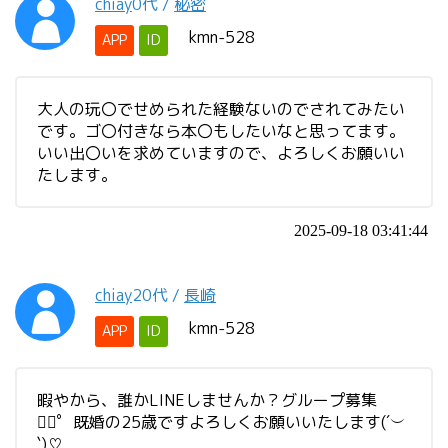
chiay
0代
/
秘密
kmn-528
APP
ID
大人の玩〇でせめられた経験ないのでされてみたい
です。ゴ〇付きなら本〇もしたいなと思ってます。
いい出〇いを求めていますので、よろしくお願いい
たします。
2025-09-18 03:41:44
chiay
20代
/
長崎
kmn-528
APP
ID
暇やから、誰かLINEしませんか？グループ募集
❁⃘゜既婚の25歳ですよろしくお願いいたします(´︶
`)♡