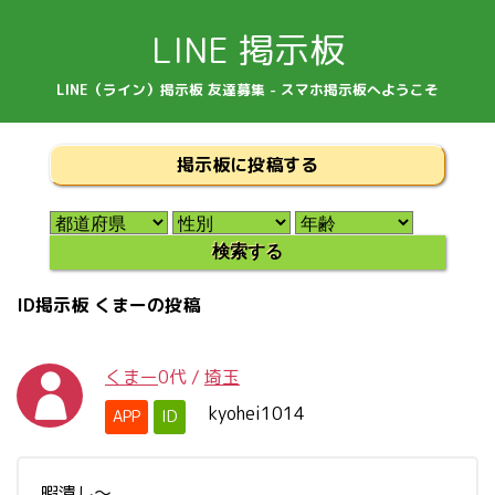
LINE 掲示板
LINE（ライン）掲示板 友達募集 - スマホ掲示板へようこそ
掲示板に投稿する
ID掲示板 くまーの投稿
くまー
0代
/
埼玉
kyohei1014
APP
ID
暇潰し～