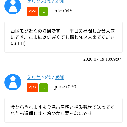
えりか
20代
/
愛知
ede6349
APP
ID
西区モゾ近くの妊婦ですー！平日の昼間しか会えな
いです。たまに返信遅くても構わない人来てくださ
い(॑˘॑)⁾⁾
2026-07-19 13:09:07
えりか
30代
/
愛知
guide7030
APP
ID
今からやれますよ♡名古屋顔と住み載せて送ってく
れたら返信します冷やかし要らないです