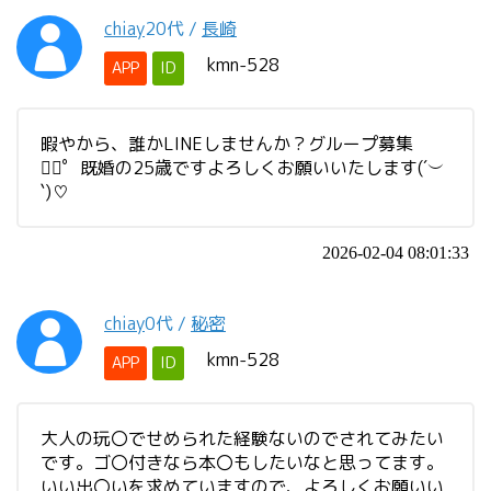
chiay
20代
/
長崎
kmn-528
APP
ID
暇やから、誰かLINEしませんか？グループ募集
❁⃘゜既婚の25歳ですよろしくお願いいたします(´︶
`)♡
2026-02-04 08:01:33
chiay
0代
/
秘密
kmn-528
APP
ID
大人の玩〇でせめられた経験ないのでされてみたい
です。ゴ〇付きなら本〇もしたいなと思ってます。
いい出〇いを求めていますので、よろしくお願いい